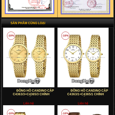
SẢN PHẨM CÙNG LOẠI
-10%
-10%
ĐỒNG HỒ CANDINO CẶP
ĐỒNG HỒ CANDINO CẶP
C4363/3+C4365/3 CHÍNH
C4363/1+C4365/1 CHÍNH
HÃNG
HÃNG
Liên hệ
Liên hệ
-10%
-10%