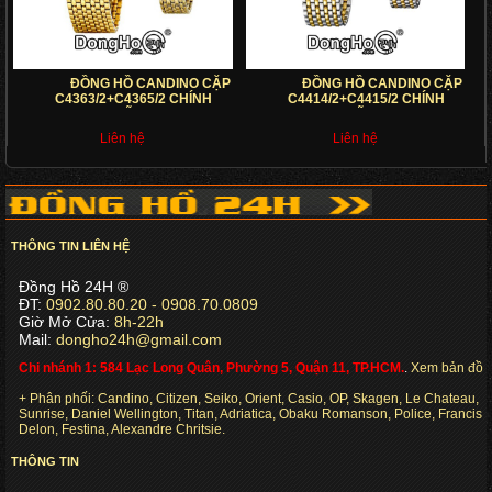
ĐỒNG HỒ CANDINO CẶP
ĐỒNG HỒ CANDINO CẶP
C4363/2+C4365/2 CHÍNH
C4414/2+C4415/2 CHÍNH
HÃNG
HÃNG
Liên hệ
Liên hệ
THÔNG TIN LIÊN HỆ
Đồng Hồ 24H ®
ĐT:
0902.80.80.20 - 0908.70.0809
Giờ Mở Cửa:
8h-22h
Mail:
dongho24h@gmail.com
Chi nhánh 1: 584 Lạc Long Quân, Phường 5, Quận 11, TP.HCM.
.
Xem bản đồ
+ Phân phối: Candino, Citizen, Seiko, Orient, Casio, OP, Skagen, Le Chateau,
Sunrise, Daniel Wellington, Titan, Adriatica, Obaku Romanson, Police, Francis
Delon, Festina, Alexandre Chritsie.
THÔNG TIN