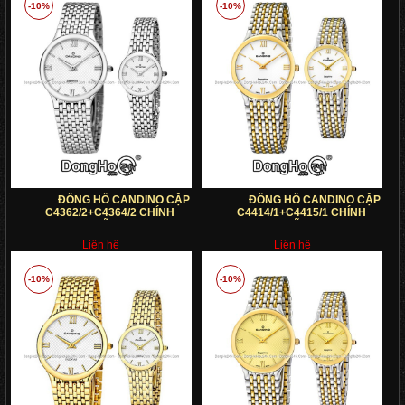
-10%
-10%
ĐỒNG HỒ CANDINO CẶP
ĐỒNG HỒ CANDINO CẶP
C4362/2+C4364/2 CHÍNH
C4414/1+C4415/1 CHÍNH
HÃNG
HÃNG
Liên hệ
Liên hệ
-10%
-10%