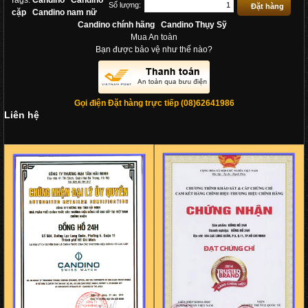
Tags:
Candino
Candino
Số lượng:
cặp
Candino nam nữ
Candino chính hãng
Candino Thụy Sỹ
Mua An toàn
Bạn được bảo vệ như thế nào?
Gọi điện Đặt hàng trực tiếp (08)62641986
Liên hệ