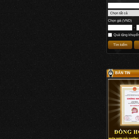
Chọn giá (VND)
-
Quà tặng khuyế
BẢN TIN