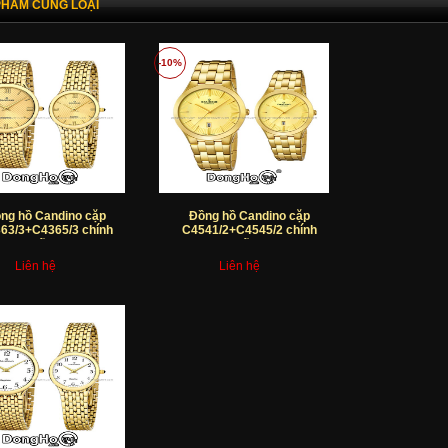
PHẨM CÙNG LOẠI
-10%
ng hồ Candino cặp
Đồng hồ Candino cặp
63/3+C4365/3 chính
C4541/2+C4545/2 chính
hãng
hãng
Liên hệ
Liên hệ