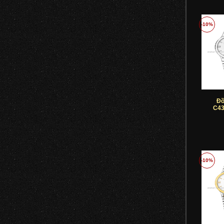
-10%
Đồ
C43
-10%