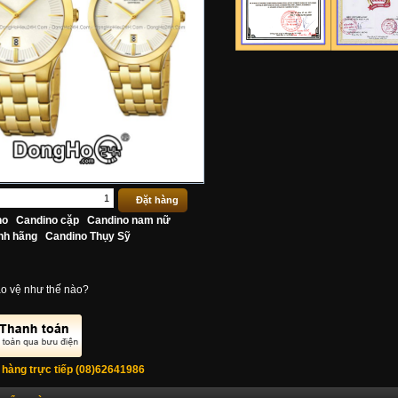
no
Candino cặp
Candino nam nữ
nh hãng
Candino Thụy Sỹ
o vệ như thế nào?
 hàng trực tiếp (08)62641986