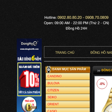
TRANG CHỦ
ĐỒNG HỒ NA
DANH MỤC SẢN PHẨM
ĐỒNG 
CANDINO
BULOVA
-0%
CITIZEN
SEIKO
ORIENT
CASIO