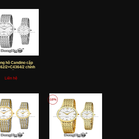
ng hồ Candino cặp
62/2+C4364/2 chính
hãng
Liên hệ
-10%