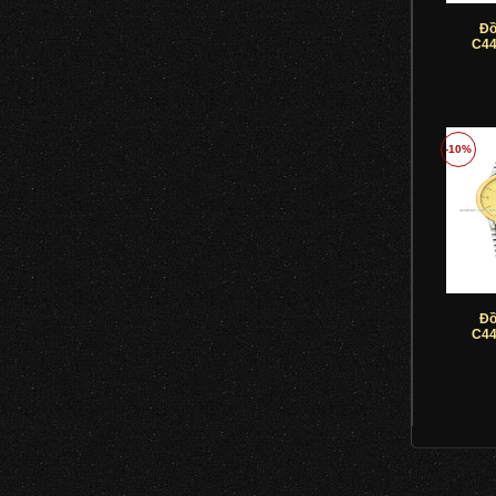
Đồ
C44
-10%
Đồ
C44