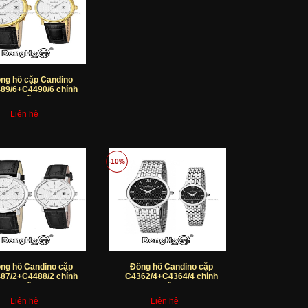
ng hồ cặp Candino
89/6+C4490/6 chính
hãng
Liên hệ
-10%
ng hồ Candino cặp
Đồng hồ Candino cặp
87/2+C4488/2 chính
C4362/4+C4364/4 chính
hãng
hãng
Liên hệ
Liên hệ