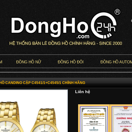
M
ĐỒNG HỒ NỮ
ĐỒNG HỒ ĐÔI
ĐỒNG HỒ AUTO
HỒ CANDINO CẶP C4541/1+C4545/1 CHÍNH HÃNG
Liên hệ