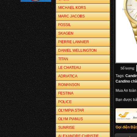
MICHAEL KORS
MARC JACOBS
FOSSIL
SKAGEN
PIERRE LANNIER
DANIEL WELLINGTON
TITAN
LE CHATEAU
Số lượng:
Tags:
Candi
ADRIATICA
Candino chí
ROMANSON
Mua An toàn
FESTINA
Bạn được bả
POLICE
OLYMPIA STAR
OLYM PIANUS
Gọi điện Đặt
SUNRISE
ALEXANDRE CHRISTIE