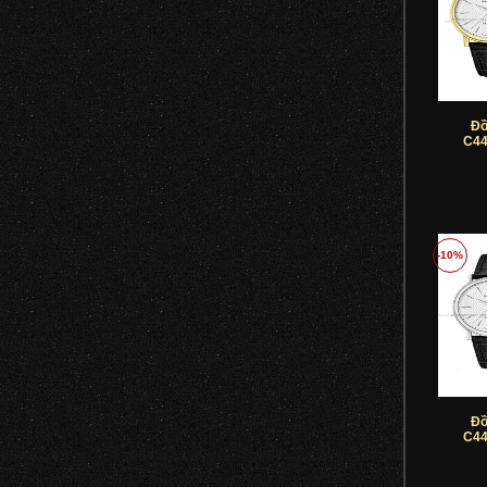
Đồ
C44
-10%
Đồ
C44